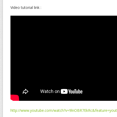
Video tutorial link :
http://www.youtube.com/watch?v=9lnOBR7EkRc&feature=yout