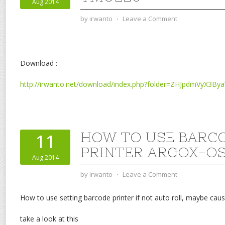
Aug 2014
by
irwanto
⋅
Leave a Comment
Download :
http://irwanto.net/download/index.php?folder=ZHJpdmVyX3B
HOW TO USE BARC
11
PRINTER ARGOX-OS
Aug 2014
by
irwanto
⋅
Leave a Comment
How to use setting barcode printer if not auto roll, maybe caus
take a look at this