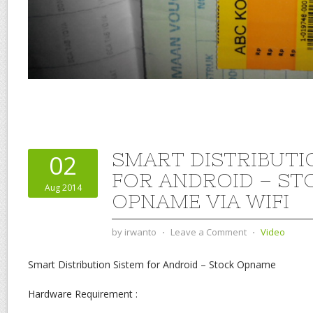
SMART DISTRIBUTI
02
FOR ANDROID – ST
Aug 2014
OPNAME VIA WIFI
by
irwanto
⋅
Leave a Comment
⋅
Video
Smart Distribution Sistem for Android – Stock Opname
Hardware Requirement :