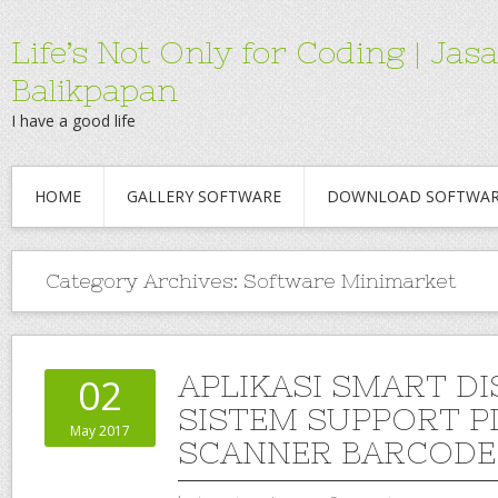
Life’s Not Only for Coding | 
Balikpapan
I have a good life
HOME
GALLERY SOFTWARE
DOWNLOAD SOFTWA
Category Archives:
Software Minimarket
APLIKASI SMART D
02
SISTEM SUPPORT P
May 2017
SCANNER BARCODE