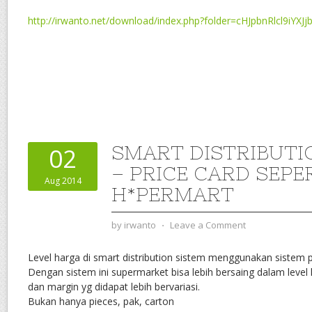
http://irwanto.net/download/index.php?folder=cHJpbnRlcl9iYXJj
SMART DISTRIBUTI
02
– PRICE CARD SEPER
Aug 2014
H*PERMART
by
irwanto
⋅
Leave a Comment
Level harga di smart distribution sistem menggunakan sistem p
Dengan sistem ini supermarket bisa lebih bersaing dalam level 
dan margin yg didapat lebih bervariasi.
Bukan hanya pieces, pak, carton