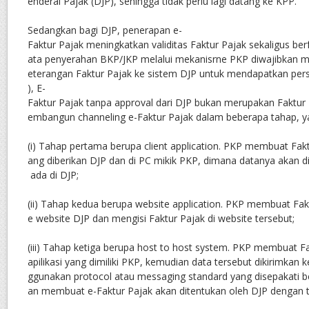
enderal Pajak (DJP), sehingga tidak perlu lagi datang ke KPP.
Sedangkan bagi DJP, penerapan e-
Faktur Pajak meningkatkan validitas Faktur Pajak sekaligus berf
ata penyerahan BKP/JKP melalui mekanisrne PKP diwajibkan m
eterangan Faktur Pajak ke sistem DJP untuk mendapatkan pers
), E-
Faktur Pajak tanpa approval dari DJP bukan merupakan Faktur 
embangun channeling e-Faktur Pajak dalam beberapa tahap, ya
(i) Tahap pertama berupa client application. PKP membuat Faktu
ang diberikan DJP dan di PC mikik PKP, dimana datanya akan d
ada di DJP;
(ii) Tahap kedua berupa website application. PKP membuat Fa
e website DJP dan mengisi Faktur Pajak di website tersebut;
(iii) Tahap ketiga berupa host to host system. PKP membuat F
apilikasi yang dimiliki PKP, kemudian data tersebut dikirimka
ggunakan protocol atau messaging standard yang disepakati b
an membuat e-Faktur Pajak akan ditentukan oleh DJP dengan t