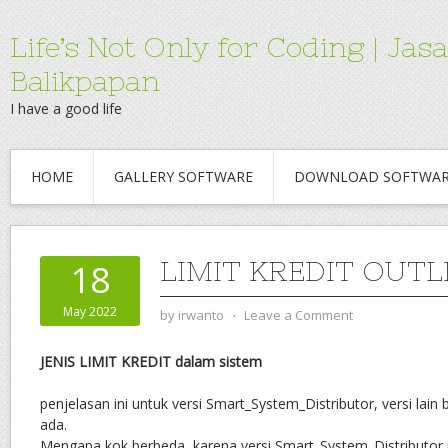
Life’s Not Only for Coding | 
Balikpapan
I have a good life
HOME
GALLERY SOFTWARE
DOWNLOAD SOFTWA
LIMIT KREDIT OUTL
18
May 2022
by
irwanto
⋅
Leave a Comment
JENIS LIMIT KREDIT dalam sistem
penjelasan ini untuk versi Smart_System_Distributor, versi lain
ada.
Mengapa kok berbeda, karena versi Smart_System_Distributor i