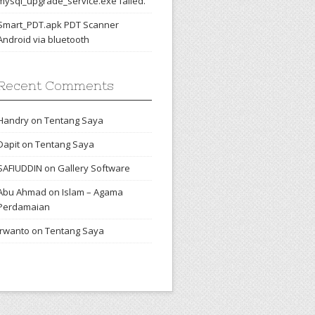
mysql_upgrade_service.exe failed.
Smart_PDT.apk PDT Scanner
Android via bluetooth
Recent Comments
Handry
on
Tentang Saya
Dapit
on
Tentang Saya
SAFIUDDIN
on
Gallery Software
Abu Ahmad
on
Islam – Agama
Perdamaian
irwanto
on
Tentang Saya