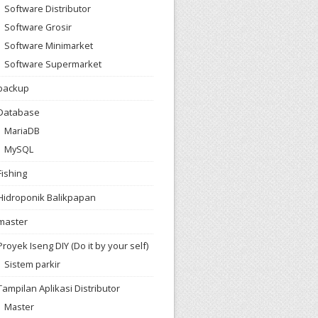
Software Distributor
Software Grosir
Software Minimarket
Software Supermarket
backup
Database
MariaDB
MySQL
Fishing
Hidroponik Balikpapan
master
Proyek Iseng DIY (Do it by your self)
Sistem parkir
Tampilan Aplikasi Distributor
Master