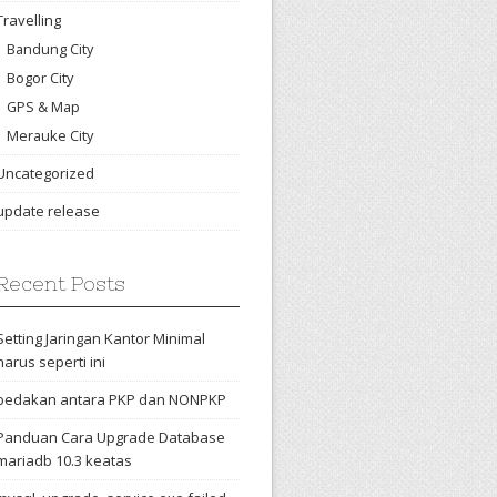
Travelling
Bandung City
Bogor City
GPS & Map
Merauke City
Uncategorized
update release
Recent Posts
Setting Jaringan Kantor Minimal
harus seperti ini
bedakan antara PKP dan NONPKP
Panduan Cara Upgrade Database
mariadb 10.3 keatas