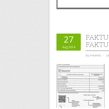
FAKTU
27
FAKTU
Aug 2014
by
irwanto
⋅
L