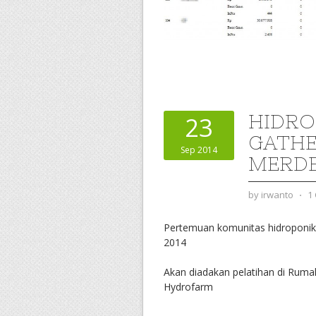
HIDRO
23
GATHE
Sep 2014
MERD
by
irwanto
⋅
1
Pertemuan komunitas hidroponik
2014
Akan diadakan pelatihan di Ruma
Hydrofarm