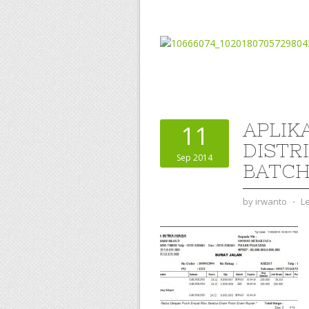
APLIK
11
DISTR
Sep 2014
BATC
by
irwanto
⋅
L