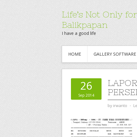
Life’s Not Only 
Balikpapan
I have a good life
HOME
GALLERY SOFTWARE
LAPOR
26
PERSE
Sep 2014
by
irwanto
⋅
L