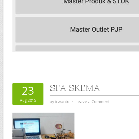
SFA SKEMA
23
Aug 2015
by
irwanto
⋅
Leave a Comment