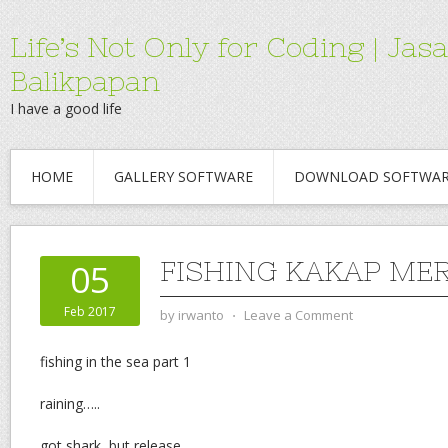
Life’s Not Only for Coding | 
Balikpapan
I have a good life
HOME
GALLERY SOFTWARE
DOWNLOAD SOFTWA
FISHING KAKAP ME
05
Feb 2017
by
irwanto
⋅
Leave a Comment
fishing in the sea part 1
raining…..
got shark, but release