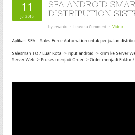
SFA ANDROID SMA
11
DISTRIBUTION SIS
Jul 2015
by
irwanto
⋅
Leave a Comment
⋅
Video
Aplikasi SFA – Sales Force Automation untuk penjualan distribu
Salesman TO / Luar Kota -> input android -> kirim ke Server W
Server Web -> Proses menjadi Order -> Order menjadi Faktur / 