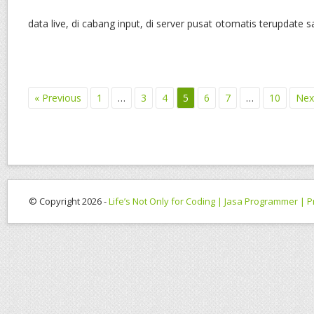
data live, di cabang input, di server pusat otomatis terupdate sa
« Previous
1
…
3
4
5
6
7
…
10
Nex
© Copyright 2026 -
Life’s Not Only for Coding | Jasa Programmer |