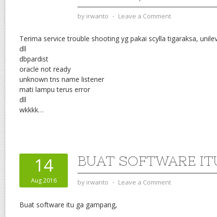
by
irwanto
⋅
Leave a Comment
Terima service trouble shooting yg pakai scylla tigaraksa, unile
dll
dbpardist
oracle not ready
unknown tns name listener
mati lampu terus error
dll
wkkkk…
BUAT SOFTWARE IT
14
Aug 2016
by
irwanto
⋅
Leave a Comment
Buat software itu ga gampang,