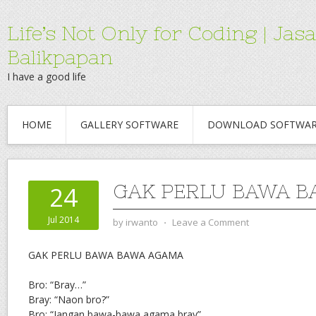
Life’s Not Only for Coding | 
Balikpapan
I have a good life
HOME
GALLERY SOFTWARE
DOWNLOAD SOFTWA
GAK PERLU BAWA 
24
Jul 2014
by
irwanto
⋅
Leave a Comment
GAK PERLU BAWA BAWA AGAMA
Bro: “Bray…”
Bray: “Naon bro?”
Bro: “Jangan bawa-bawa agama bray”