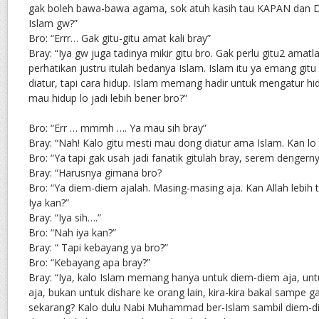
gak boleh bawa-bawa agama, sok atuh kasih tau KAPAN dan 
Islam gw?”
Bro: “Errr… Gak gitu-gitu amat kali bray”
Bray: “Iya gw juga tadinya mikir gitu bro. Gak perlu gitu2 amat
perhatikan justru itulah bedanya Islam. Islam itu ya emang gitu
diatur, tapi cara hidup. Islam memang hadir untuk mengatur hi
mau hidup lo jadi lebih bener bro?”
Bro: “Err … mmmh …. Ya mau sih bray”
Bray: “Nah! Kalo gitu mesti mau dong diatur ama Islam. Kan lo
Bro: “Ya tapi gak usah jadi fanatik gitulah bray, serem dengern
Bray: “Harusnya gimana bro?
Bro: “Ya diem-diem ajalah. Masing-masing aja. Kan Allah lebih
Iya kan?”
Bray: “Iya sih….”
Bro: “Nah iya kan?”
Bray: “ Tapi kebayang ya bro?”
Bro: “Kebayang apa bray?”
Bray: “Iya, kalo Islam memang hanya untuk diem-diem aja, unt
aja, bukan untuk dishare ke orang lain, kira-kira bakal sampe g
sekarang? Kalo dulu Nabi Muhammad ber-Islam sambil diem-die