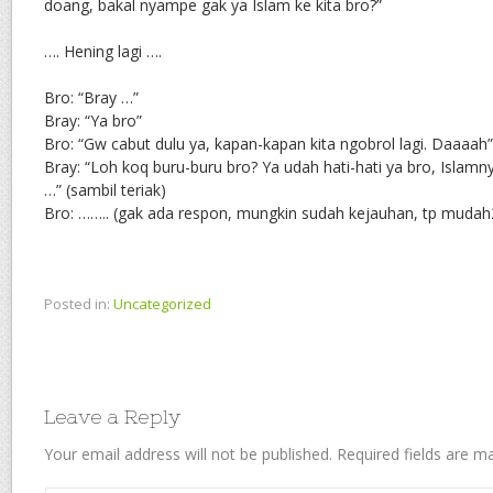
doang, bakal nyampe gak ya Islam ke kita bro?”
…. Hening lagi ….
Bro: “Bray …”
Bray: “Ya bro”
Bro: “Gw cabut dulu ya, kapan-kapan kita ngobrol lagi. Daaaah”
Bray: “Loh koq buru-buru bro? Ya udah hati-hati ya bro, Islam
…” (sambil teriak)
Bro: …….. (gak ada respon, mungkin sudah kejauhan, tp muda
Posted in:
Uncategorized
Leave a Reply
Your email address will not be published.
Required fields are 