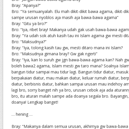
Bray: “Apanya?”
Bro: “Ya semuanyalah. Elu mah dikit-dikit bawa agama, dikit-d
sampe urusan nyoblos aja masih aja bawa-bawa agama”
Bray: “Gitu ya bro?”
Bro: “Iya, ribet bray! Makanya udah gak usah bawa-bawa agam
Bray: ”Ya udah sok atuh kasih tau ini Islam agama gw mesti di
Bro: “Maksudnya?”
Bray: “Iya, tolong kasih tau gw, mesti ditaro mana ini Islam?
Bro: “Maksudnya gimana bray? Gw gak ngerti”
Bray: “Iya, kan lo suruh gw jgn bawa-bawa agama kan? Nah gw
boleh bawa2 agama, Islam mesti gw taro mana? Soalnya Islam
bangun tidur sampai mau tidur lagi. Bangun tidur diatur, masu
berpakaian diatur, mau makan diatur, keluar rumah diatur, berp
diatur, berbisnis diatur, bahkan sampai urusan mau indehoy ama
lagi bro, sorry banget nih ya bro, urusan cebok aja ada aturann
bro, itu aturan malah sampe ada doanya segala bro. Bayangi
doanya! Lengkap banget!
… hening …
Bray: “Makanya dalam semua urusan, akhirnya gw bawa-bawa I