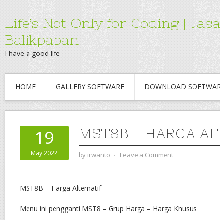
Life’s Not Only for Coding | 
Balikpapan
I have a good life
HOME
GALLERY SOFTWARE
DOWNLOAD SOFTWA
MST8B – HARGA AL
19
May 2022
by
irwanto
⋅
Leave a Comment
MST8B – Harga Alternatif
Menu ini pengganti MST8 – Grup Harga – Harga Khusus