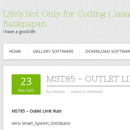
Life’s Not Only for Coding | 
Balikpapan
I have a good life
HOME
GALLERY SOFTWARE
DOWNLOAD SOFTWA
MST85 – OUTLET L
23
May 2022
by
irwanto
⋅
Leave a Comment
MST85 – Outlet Limit Rute
Versi Smart_System_Distributor